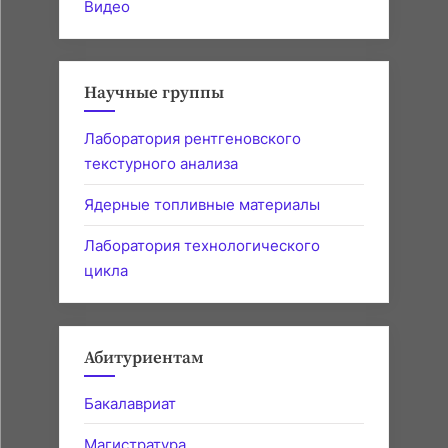
Видео
Научные группы
Лаборатория рентгеновского
текстурного анализа
Ядерные топливные материалы
Лаборатория технологического
цикла
Абитуриентам
Бакалавриат
Магистратура