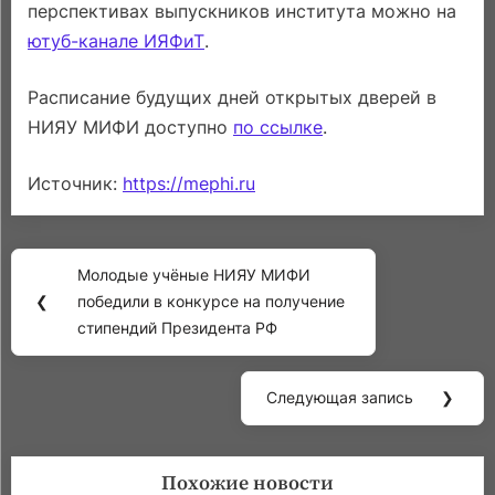
перспективах выпускников института можно на
ютуб-канале ИЯФиТ
.
Расписание будущих дней открытых дверей в
НИЯУ МИФИ доступно
по ссылке
.
Источник:
https://mephi.ru
Навигация
Молодые учёные НИЯУ МИФИ
по
Previous
❮
победили в конкурсе на получение
записям
Post:
стипендий Президента РФ
Следующая запись
❯
Next
Post:
Похожие новости