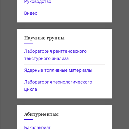
Руководство
Видео
Научные группы
Лаборатория рентгеновского
текстурного анализа
Ядерные топливные материалы
Лаборатория технологического
цикла
Абитуриентам
Бакалавриат