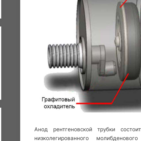
Анод рентгеновской трубки состои
низколегированного молибденов