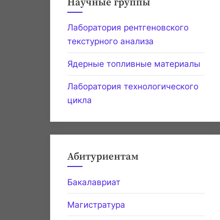
Научные группы
Лаборатория рентгеновского
текстурного анализа
Ядерные топливные материалы
Лаборатория технологического
цикла
Абитуриентам
Бакалавриат
Магистратура