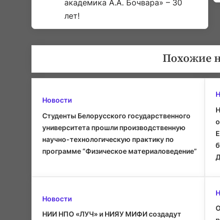
академика А.А. Бочвара» – 30
лет!
Похожие 
Н
Новости
Н
Cтуденты Белорусского государственного
о
университета прошли производственную
Е
научно-технологическую практику по
б
программе “Физическое материаловедение”
Д
Н
Новости
О
НИИ НПО «ЛУЧ» и НИЯУ МИФИ создадут
р