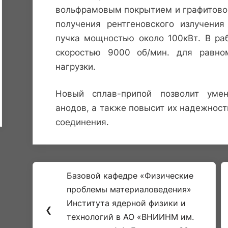
вольфрамовым покрытием и графитовог
получения рентгеновского излучени
пучка мощностью около 100кВт. В р
скоростью 9000 об/мин. для равно
нагрузки.
Новый сплав-припой позволит умен
анодов, а также повысит их надежност
соединения.
Навигация
Базовой кафедре «Физические
Previous
по
проблемы материаловедения»
Post:
Института ядерной физики и
записям
❮
технологий в АО «ВНИИНМ им.