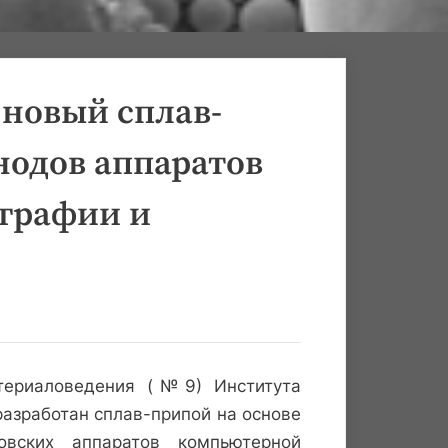
новый сплав-
нодов аппаратов
графии и
териаловедения (№9) Института
разработан сплав-припой на основе
овских аппаратов компьютерной