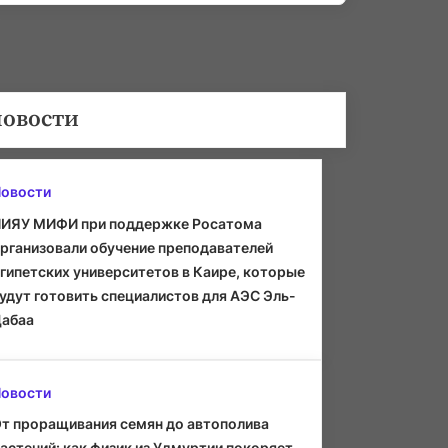
новости
овости
ИЯУ МИФИ при поддержке Росатома
рганизовали обучение преподавателей
гипетских университетов в Каире, которые
удут готовить специалистов для АЭС Эль-
абаа
овости
т проращивания семян до автополива
астений: как физик из Удмуртии покоряет