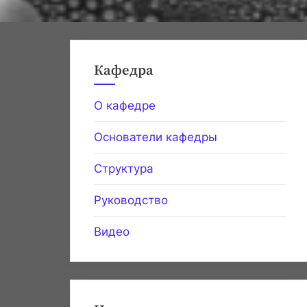
Кафедра
О кафедре
Основатели кафедры
Структура
Руководство
Видео