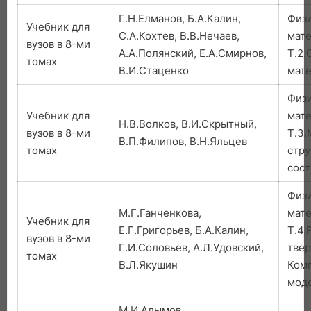
Г.Н.Елманов, Б.А.Калин,
Физ
Учебник для
С.А.Кохтев, В.В.Нечаев,
мат
вузов в 8-ми
А.А.Полянский, Е.А.Смирнов,
Т.2.
томах
В.И.Стаценко
мат
Физ
Учебник для
мат
Н.В.Волков, В.И.Скрытный,
вузов в 8-ми
Т.3.
В.П.Филипов, В.Н.Яльцев
томах
стру
сост
Физ
М.Г.Ганченкова,
мат
Учебник для
Е.Г.Григорьев, Б.А.Калин,
Т.4.
вузов в 8-ми
Г.И.Соловьев, А.Л.Удовский,
твер
томах
В.Л.Якушин
Ком
мод
М.И.Алымов,