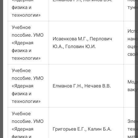
физика и
тунн
технологии»
Учебное
Исп
пособие. УМО
Исаенкова М.Г., Перлович
нан
«Ядерная
Ю.А., Головин Ю.И.
оце
физика и
свой
технологии»
Учебное
пособие. УМО
Мод
«Ядерная
Елманов Г.Н., Нечаев В.В.
ваку
физика и
технологии»
Учебное
пособие. УМО
Эле
«Ядерная
Григорьев Е.Г., Калин Б.А.
тех
физика и
мате