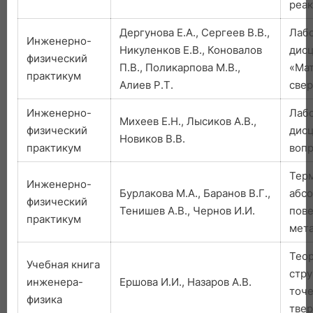
реак
Дергунова Е.А., Сергеев В.В.,
Лабо
Инженерно-
Никуленков Е.В., Коновалов
дис
физический
П.В., Поликарпова М.В.,
«Ма
практикум
Алиев Р.Т.
све
Инженерно-
Лабо
Михеев Е.Н., Лысиков А.В.,
физический
дис
Новиков В.В.
практикум
воп
Тер
Инженерно-
Бурлакова М.А., Баранов В.Г.,
абсо
физический
Тенишев А.В., Чернов И.И.
пове
практикум
мета
Теор
Учебная книга
стру
инженера-
Ершова И.И., Назаров А.В.
точе
физика
твер