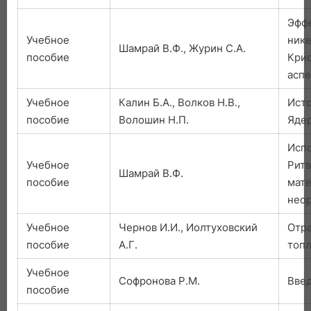
Эффе
Учебное
нике
Шамрай В.Ф., Журин С.А.
пособие
Кри
аспе
Учебное
Калин Б.А., Волков Н.В.,
Исто
пособие
Волошин Н.П.
Яде
Исп
Учебное
Ритв
Шамрай В.Ф.
пособие
мате
нео
Учебное
Чернов И.И., Иолтуховский
Отр
пособие
А.Г.
топл
Учебное
Софронова Р.М.
Введ
пособие