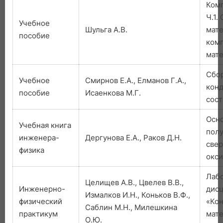
Комп
Ч.1.
Учебное
Шульга А.В.
мат
пособие
ком
мате
Сбор
Учебное
Смирнов Е.А., Елманов Г.А.,
кон
пособие
Исаенкова М.Г.
сост
Осн
Учебная книга
полу
инженера-
Дергунова Е.А., Раков Д.Н.
свер
физика
окс
Лабо
Целищев А.В., Цвелев В.В.,
Инженерно-
дис
Измалков И.Н., Коньков В.Ф.,
физический
«Ко
Саблин М.Н., Милешкина
практикум
мат
О.Ю.