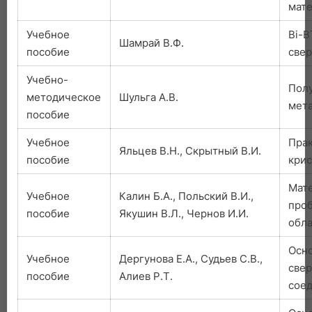
мат
Учебное
Bi-В
Шамрай В.Ф.
пособие
све
Учебно-
Полу
методическое
Шульга А.В.
мета
пособие
Учебное
Прак
Яльцев В.Н., Скрытный В.И.
пособие
кри
Мат
Учебное
Калин Б.А., Польский В.И.,
проб
пособие
Якушин В.Л., Чернов И.И.
обла
Осн
Учебное
Дергунова Е.А., Судьев С.В.,
свер
пособие
Алиев Р.Т.
соед