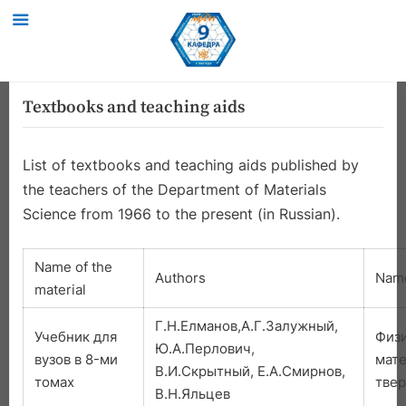
Skip
Textbooks and teaching aids
to
content
List of textbooks and teaching aids published by
the teachers of the Department of Materials
Science from 1966 to the present (in Russian).
Name of the
Authors
Name
material
Г.Н.Елманов,А.Г.Залужный,
Учебник для
Физ
Ю.А.Перлович,
вузов в 8-ми
мате
В.И.Скрытный, Е.А.Смирнов,
томах
твер
В.Н.Яльцев