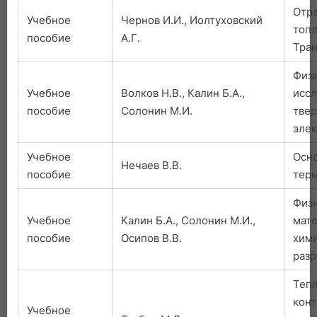
Отр
Учебное
Чернов И.И., Иолтуховский
топли
пособие
А.Г.
Тран
Физ
Учебное
Волков Н.В., Калин Б.А.,
иссл
пособие
Солонин М.И.
твер
эле
Учебное
Осн
Нечаев В.В.
пособие
тер
Физ
Учебное
Калин Б.А., Солонин М.И.,
мате
пособие
Осипов В.В.
хими
разр
Теп
конт
Учебное