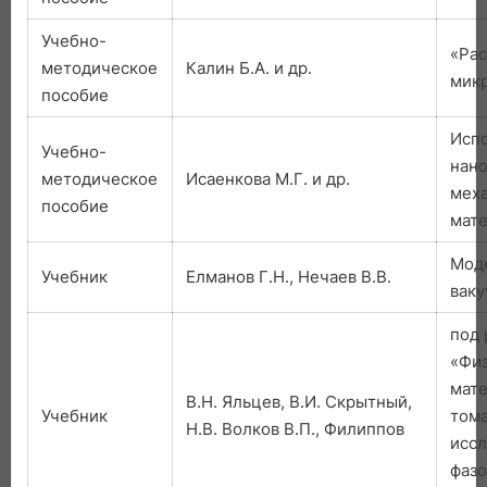
Учебно-
«Рас
методическое
Калин Б.А. и др.
мик
пособие
Исп
Учебно-
нано
методическое
Исаенкова М.Г. и др.
меха
пособие
мате
Мод
Учебник
Елманов Г.Н., Нечаев В.В.
ваку
под 
«Фи
мате
В.Н. Яльцев, В.И. Скрытный,
Учебник
тома
Н.В. Волков В.П., Филиппов
иссл
фазо