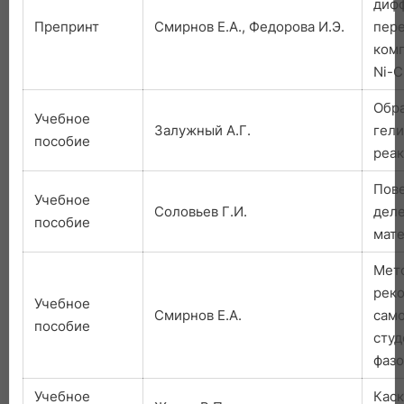
диф
Препринт
Смирнов Е.А., Федорова И.Э.
пер
комп
Ni-C
Обра
Учебное
Залужный А.Г.
гели
пособие
реак
Пов
Учебное
Соловьев Г.И.
деле
пособие
мат
Мет
рек
Учебное
Смирнов Е.А.
само
пособие
студ
фаз
Учебное
Кас