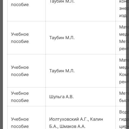
Таубин М.Л.
конс
пособие
энер
изд.
Мат
Учебное
меди
Таубин М.Л.
пособие
Мет
рент
Мат
Учебное
меди
Таубин М.Л.
пособие
Ком
рент
Учебное
Мето
Шульга А.В.
пособие
быст
Водо
Учебное
Иолтуховский А.Г., Калин
гидр
пособие
Б.А., Шмаков А.А.
цир