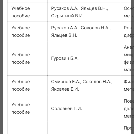
Учебное
Русаков А.А., Яльцев В.Н.,
Осн
пособие
Скрытный В.И.
мета
Учебное
Русаков А.А., Соколов Н.А.,
Рент
пособие
Яльцев В.Н.
диф
Анал
Учебное
микр
Гурович Б.А.
пособие
физ
мат
Учебное
Смирнов Е.А., Соколов Н.А.,
Физи
пособие
Яковлев Е.И.
мета
Пов
Учебное
Соловьев Г.И.
деле
пособие
мат
Про