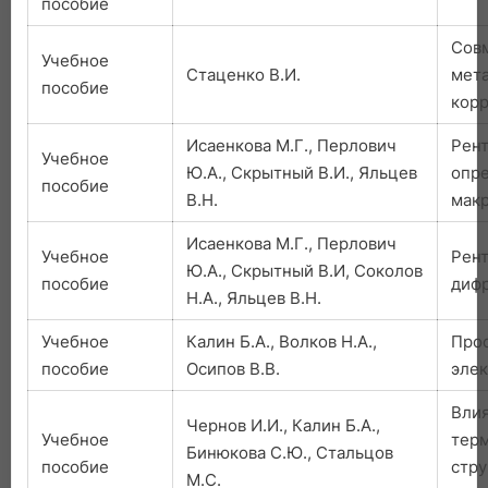
пособие
Совм
Учебное
Стаценко В.И.
мета
пособие
корр
Исаенкова М.Г., Перлович
Рен
Учебное
Ю.А., Скрытный В.И., Яльцев
опр
пособие
В.Н.
мак
Исаенкова М.Г., Перлович
Учебное
Рент
Ю.А., Скрытный В.И, Соколов
пособие
диф
Н.А., Яльцев В.Н.
Учебное
Калин Б.А., Волков Н.А.,
Про
пособие
Осипов В.В.
элек
Влия
Чернов И.И., Калин Б.А.,
Учебное
терм
Бинюкова С.Ю., Стальцов
пособие
стру
М.С.