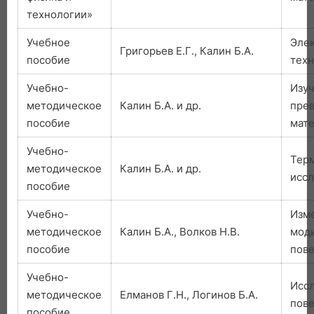
технологии»
Учебное
Эле
Григорьев Е.Г., Калин Б.А.
пособие
техн
Учебно-
Изуч
методическое
Калин Б.А. и др.
пре
пособие
мате
Учебно-
Тер
методическое
Калин Б.А. и др.
иссл
пособие
Учебно-
Изм
методическое
Калин Б.А., Волков Н.В.
мод
пособие
пове
Учебно-
Исс
методическое
Елманов Г.Н., Логинов Б.А.
пов
пособие