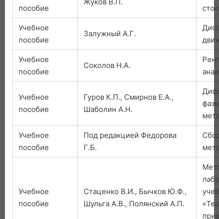
Жуков В.П.
пособие
стол
Учебное
Дисл
Залужный А.Г.
пособие
движ
Учебное
Рен
Соколов Н.А.
пособие
анал
Дифф
Учебное
Гуров К.П., Смирнов Е.А.,
фазо
пособие
Шаболин А.Н.
мета
Учебное
Под редакцией Федорова
Сбор
пособие
Г.Б.
мет
Мето
лабо
Учебное
Стаценко В.И., Бычков Ю.Ф.,
уче
пособие
Шульга А.В., Полянский А.П.
«Тео
при