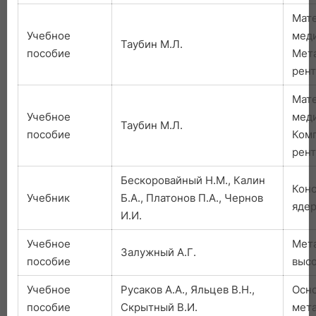
Мат
Учебное
меди
Таубин М.Л.
пособие
Мет
рент
Мат
Учебное
меди
Таубин М.Л.
пособие
Ком
рент
Бескоровайный Н.М., Калин
Кон
Учебник
Б.А., Платонов П.А., Чернов
ядер
И.И.
Учебное
Мет
Залужный А.Г.
пособие
выс
Учебное
Русаков А.А., Яльцев В.Н.,
Осн
пособие
Скрытный В.И.
мета