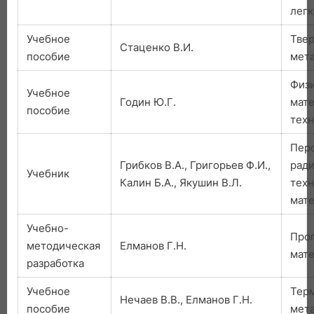
легк
Учебное
Твер
Стаценко В.И.
пособие
мета
Физ
Учебное
Годин Ю.Г.
мат
пособие
техн
Пер
Грибков В.А., Григорьев Ф.И.,
рад
Учебник
Калин Б.А., Якушин В.Л.
техн
мат
Учебно-
Про
методическая
Елманов Г.Н.
мат
разработка
Учебное
Тер
Нечаев В.В., Елманов Г.Н.
пособие
мета