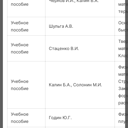
Чернов И.И., Калин Б.А.
пособие
мате
тер
Учебное
Осн
Шульга А.В.
пособие
быст
Твер
Учебное
Стаценко В.И.
мате
пособие
Клас
Физ
мате
Учебное
Стру
Калин Б.А., Солонин М.И.
пособие
Зак
фор
расп
Учебное
Физ
Годин Ю.Г.
пособие
плут