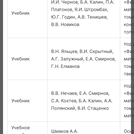
И.И. Чернов, Б.А. Калин, П.А.
«Фи
Платонов, Я.И. Штромбах,
мате
Учебник
Ю.Г. Годин, А.В. Тенишев,
тома
В.В. Новиков
кон
топ
под 
В.Н. Яльцев, В.И. Скрытный,
«Фи
Учебник
А.Г. Залужный, Е.А. Смирнов,
мате
Г.Н. Елманов
тома
твер
под 
В.В. Нечаев, Е.А. Смирнов,
«Фи
Учебник
С.А. Кохтев, Б.А. Калин, А.А.
мате
Полянский, В.И. Стаценко
тома
мат
Учебное
Шмаков А.А.
Осн