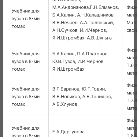
М.А.Андрианова,Г.Н.Елманов,
Физ
Учебник для
Б.А.Калин, А.Н.Калашников,
мате
вузов в 8-ми
В.В.Нечаев, А.А.Полянский,
Мат
томах
А.Н.Сучков, И.И.Чернов,
свой
Я.И.Штромбах, А.В.Шульга
Физ
Учебник для
Б.А.Калин, П.А.Платонов,
мат
вузов в 8-ми
Ю.В.Тузов, И.И.Чернов,
Т.6.
томах
Я.И.Штромбах.
мате
Физ
Учебник для
В.Г.Баранов, Ю.Г.Годин,
мат
вузов в 8-ми
В.В.Новиков, А.В.Тенишев,
Т.7.
томах
А.В.Хлунов
мат
Физ
Учебник для
мат
Е.А.Дергунова,
вузов в 8-ми
Т.8.