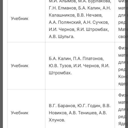
М.И. Алымов, М.А. Бурлакова,
Физ
Г.Н. Елманов, Б.А. Калин, А.Н.
мате
Калашников, В.В. Нечаев,
для 
Учебник
А.А. Полянский, А.Н. Сучков,
ред.
И.И. Чернов, Я.И. Штромбах,
Мат
А.В. Шульга.
сво
Физ
мате
Б.А. Калин, П.А. Платонов,
для 
Учебник
Ю.В. Тузов, И.И. Чернов, Я.И.
ред.
Штромбах.
Кон
ядер
Физ
мате
В.Г. Баранов, Ю.Г. Годин, В.В.
для 
Учебник
Новиков, А.В. Тенишев, А.В.
ред.
Хлунов.
Яде