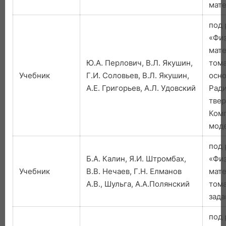
мат
под 
«Фи
мате
Ю.А. Перлович, В.Л. Якушин,
тома
Учебник
Г.И. Соловьев, В.Л. Якушин,
осно
А.Е. Григорьев, А.Л. Удовский
Ради
твер
Ком
мод
под 
Б.А. Калин, Я.И. Штромбах,
«Фи
Учебник
В.В. Нечаев, Г.Н. Елманов
мате
А.В., Шульга, А.А.Полянский
тома
зад
под 