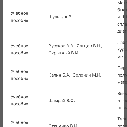
Мет
быст
Учебное
Шульга А.В.
ч. 1
пособие
спла
диа
Лабо
Учебное
Русаков А.А., Яльцев В.Н.,
курс
пособие
Скрытный В.И.
мет
Пер
Учебное
Калин Б.А., Солонин М.И.
полу
пособие
мат
Выбо
Учебное
Шамрай В.Ф.
и те
пособие
новы
Тер
Учебное
Стаценко В.И.
пове