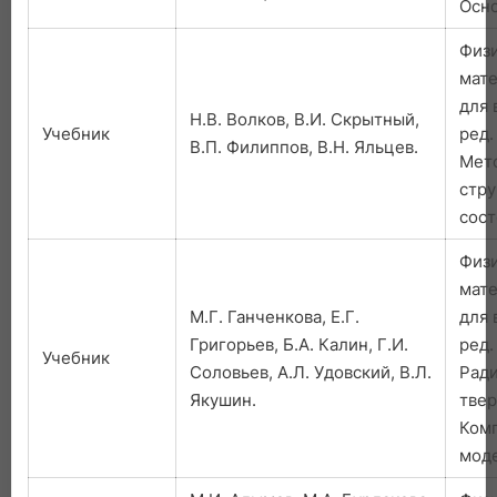
Осн
Физ
мате
для 
Н.В. Волков, В.И. Скрытный,
Учебник
ред.
В.П. Филиппов, В.Н. Яльцев.
Мет
стру
сост
Физ
мате
М.Г. Ганченкова, Е.Г.
для 
Григорьев, Б.А. Калин, Г.И.
ред.
Учебник
Соловьев, А.Л. Удовский, В.Л.
Ради
Якушин.
твер
Ком
мод