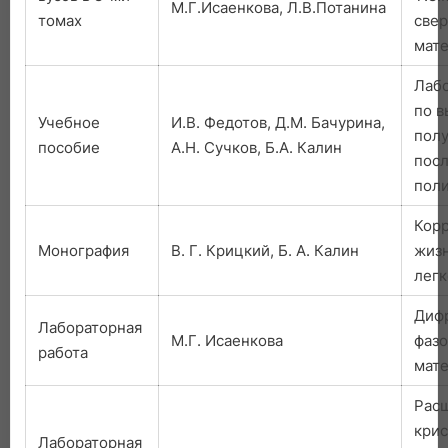
М.Г.Исаенкова, Л.В.Потанина
томах
све
мат
Лабо
по 
Учебное
И.В. Федотов, Д.М. Бачурина,
пол
пособие
А.Н. Сучков, Б.А. Калин
посл
пол
Корр
Монография
В. Г. Крицкий, Б. А. Калин
жиз
легк
Диф
Лабораторная
М.Г. Исаенкова
фазо
работа
мат
Рас
крис
Лабораторная