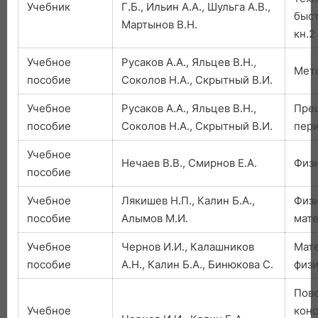
Учебник
Г.Б., Ильин А.А., Шульга А.В.,
быст
Мартынов В.Н.
кн.2
Учебное
Русаков А.А., Яльцев В.Н.,
Мет
пособие
Соколов Н.А., Скрытный В.И.
Учебное
Русаков А.А., Яльцев В.Н.,
Пре
пособие
Соколов Н.А., Скрытный В.И.
пер
Учебное
Нечаев В.В., Смирнов Е.А.
Физи
пособие
Учебное
Лякишев Н.П., Калин Б.А.,
Физ
пособие
Алымов М.И.
мат
Учебное
Чернов И.И., Калашников
Мат
пособие
А.Н., Калин Б.А., Бинюкова С.
физ
Пове
Учебное
кон