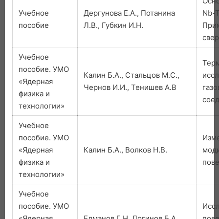
Осн
Учебное
Дергунова Е.А., Потанина
Nb-T
пособие
Л.В., Губкин И.Н.
При
све
Учебное
Тер
пособие. УМО
Калин Б.А., Стальцов М.С.,
иссл
«Ядерная
Чернов И.И., Тенишев А.В
газо
физика и
соед
технологии»
Учебное
пособие. УМО
Изм
«Ядерная
Калин Б.А., Волков Н.В.
мод
физика и
пове
технологии»
Учебное
пособие. УМО
Исс
«Ядерная
Елманов Г.Н, Логинов Б.А.
пов