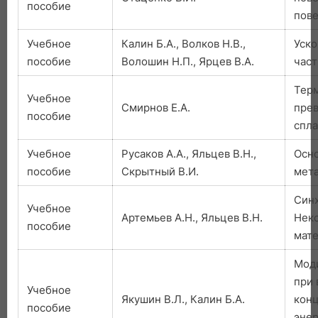
пособие
пов
Учебное
Калин Б.А., Волков Н.В.,
Уск
пособие
Волошин Н.П., Ярцев В.А.
час
Тер
Учебное
Смирнов Е.А.
прев
пособие
спла
Учебное
Русаков А.А., Яльцев В.Н.,
Осн
пособие
Скрытный В.И.
мета
Синх
Учебное
Артемьев А.Н., Яльцев В.Н.
Нек
пособие
мат
Мод
при 
Учебное
Якушин В.Л., Калин Б.А.
кон
пособие
энер