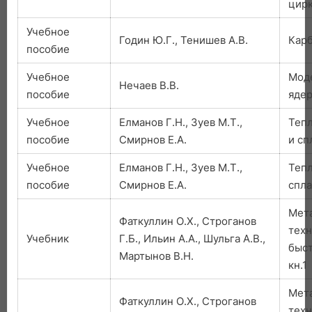
цир
Учебное
Годин Ю.Г., Тенишев А.В.
Карб
пособие
Учебное
Мод
Нечаев В.В.
пособие
ядер
Учебное
Елманов Г.Н., Зуев М.Т.,
Теп
пособие
Смирнов Е.А.
и сп
Учебное
Елманов Г.Н., Зуев М.Т.,
Тепл
пособие
Смирнов Е.А.
спла
Мет
Фаткуллин О.Х., Строганов
техн
Учебник
Г.Б., Ильин А.А., Шульга А.В.,
быст
Мартынов В.Н.
кн.1
Мет
Фаткуллин О.Х., Строганов
техн