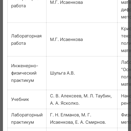
М.Г. Исаенкова
мате
работа
диф
мет
Кри
Лабораторная
текс
М.Г. Исаенкова
работа
пол
мат
Лаб
Инженерно-
“Осн
физический
Шульга А.В.
пол
практикум
мате
С. В. Алексеев, М. Л. Таубин,
Нан
Учебник
А. А. Ясколко.
рент
Лабораторный
Г. Н. Елманов, М. Г.
Физи
практикум
Исаенкова, Е. А. Смирнов.
мета