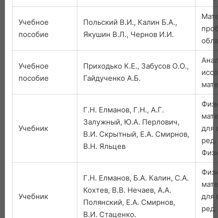
Мат
Учебное
Польский В.И., Калин Б.А.,
проб
пособие
Якушин В.Л., Чернов И.И.
обла
Ана
Учебное
Приходько К.Е., Забусов О.О.,
иссл
пособие
Гайдученко А.Б.
мат
Физ
Г.Н. Елманов, Г.Н., А.Г.
мате
Залужный, Ю.А. Перлович,
Учебник
для 
В.И. Скрытный, Е.А. Смирнов,
ред.
В.Н. Яльцев
Физи
Физ
Г.Н. Елманов, Б.А. Калин, С.А.
мате
Кохтев, В.В. Нечаев, А.А.
Учебник
для 
Полянский, Е.А. Смирнов,
ред.
В.И. Стаценко.