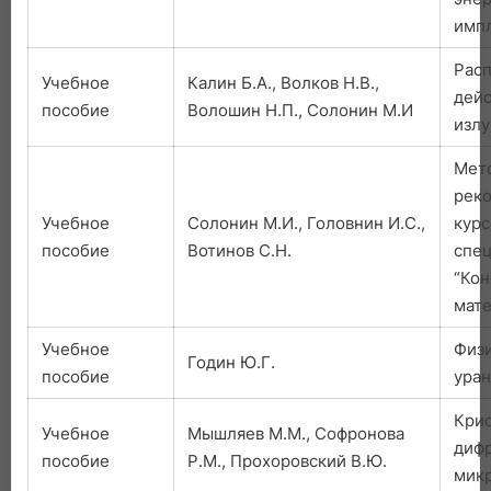
имп
Рас
Учебное
Калин Б.А., Волков Н.В.,
дейс
пособие
Волошин Н.П., Солонин М.И
изл
Мет
рек
Учебное
Солонин М.И., Головнин И.С.,
курс
пособие
Вотинов С.Н.
спе
“Ко
мате
Учебное
Физ
Годин Ю.Г.
пособие
уран
Крис
Учебное
Мышляев М.М., Софронова
диф
пособие
Р.М., Прохоровский В.Ю.
мик