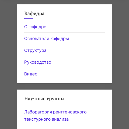
Кафедра
О кафедре
Основатели кафедры
Структура
Руководство
Видео
Научные группы
Лаборатория рентгеновского
текстурного анализа