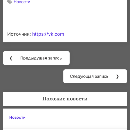
Новости
Источник:
https://vk.com
Навигация
❮
Предыдущая запись
по
Previous
записям
Post:
Следующая запись
❯
Next
Post:
Похожие новости
Новости